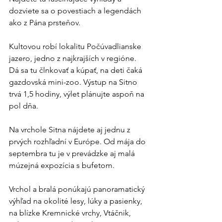
dozviete sa o povestiach a legendách 
ako z Pána prsteňov.
Kultovou robí lokalitu Počúvadlianske 
jazero, jedno z najkrajších v regióne. 
Dá sa tu člnkovať a kúpať, na deti čaká 
gazdovská mini-zoo. Výstup na Sitno 
trvá 1,5 hodiny, výlet plánujte aspoň na 
pol dňa.
Na vrchole Sitna nájdete aj jednu z 
prvých rozhľadní v Európe. Od mája do 
septembra tu je v prevádzke aj malá 
múzejná expozícia s bufetom.
Vrchol a bralá ponúkajú panoramatický 
výhľad na okolité lesy, lúky a pasienky, 
na blízke Kremnické vrchy, Vtáčnik, 