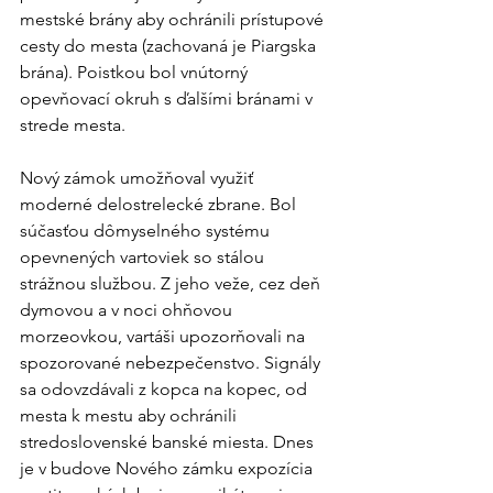
mestské brány aby ochránili prístupové 
cesty do mesta (zachovaná je Piargska 
brána). Poistkou bol vnútorný 
opevňovací okruh s ďalšími bránami v 
strede mesta.
Nový zámok umožňoval využiť 
moderné delostrelecké zbrane. Bol 
súčasťou dômyselného systému 
opevnených vartoviek so stálou 
strážnou službou. Z jeho veže, cez deň 
dymovou a v noci ohňovou 
morzeovkou, vartáši upozorňovali na 
spozorované nebezpečenstvo. Signály 
sa odovzdávali z kopca na kopec, od 
mesta k mestu aby ochránili 
stredoslovenské banské miesta. Dnes 
je v budove Nového zámku expozícia 