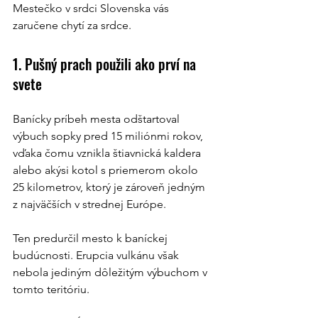
Mestečko v srdci Slovenska vás 
zaručene chytí za srdce. 
1. Pušný prach použili ako prví na 
svete
Banícky príbeh mesta odštartoval 
výbuch sopky pred 15 miliónmi rokov, 
vďaka čomu vznikla štiavnická kaldera 
alebo akýsi kotol s priemerom okolo 
25 kilometrov, ktorý je zároveň jedným 
z najväčších v strednej Európe.
Ten predurčil mesto k baníckej 
budúcnosti. Erupcia vulkánu však 
nebola jediným dôležitým výbuchom v 
tomto teritóriu.