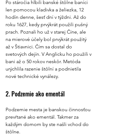
Po stáročia hĺbili banské štôlne baníci 
len pomocou kladivka a želiezka, 12 
hodín denne, šesť dní v týždni. Až do 
roku 1627, kedy prvýkrát použili pušný 
prach. Poznali ho už v starej Číne, ale 
na mierové účely bol prvýkrát použitý 
až v Štiavnici. Čím sa dostal do 
svetových dejín. V Anglicku ho použili v 
bani až o 50 rokov neskôr. Metóda 
urýchlila razenie štôlní a podnietila 
nové technické vynálezy.
2. Podzemie ako ementál
Podzemie mesta je banskou činnosťou 
prevŕtané ako ementál. Takmer za 
každým domom by ste našli vchod do 
štôlne.