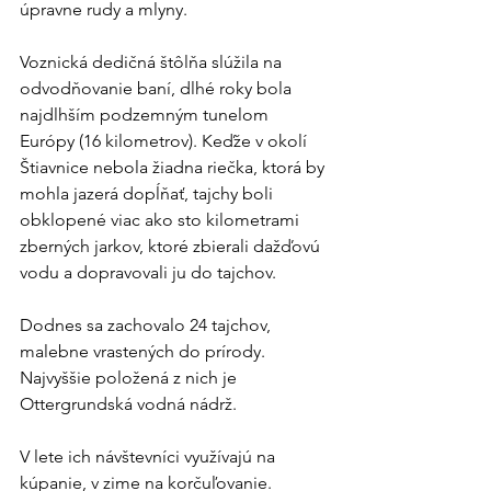
úpravne rudy a mlyny.
Voznická dedičná štôlňa slúžila na 
odvodňovanie baní, dlhé roky bola 
najdlhším podzemným tunelom 
Európy (16 kilometrov). Keďže v okolí 
Štiavnice nebola žiadna riečka, ktorá by 
mohla jazerá dopĺňať, tajchy boli 
obklopené viac ako sto kilometrami 
zberných jarkov, ktoré zbierali dažďovú 
vodu a dopravovali ju do tajchov.
Dodnes sa zachovalo 24 tajchov, 
malebne vrastených do prírody. 
Najvyššie položená z nich je 
Ottergrundská vodná nádrž.
V lete ich návštevníci využívajú na 
kúpanie, v zime na korčuľovanie. 