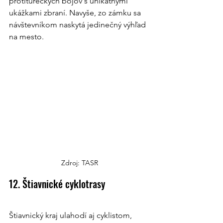
protitureckých bojov s unikátnymi 
ukážkami zbraní. Navyše, zo zámku sa 
návštevníkom naskytá jedinečný výhľad 
na mesto.
Zdroj: TASR
12. Štiavnické cyklotrasy
Štiavnický kraj ulahodí aj cyklistom, 