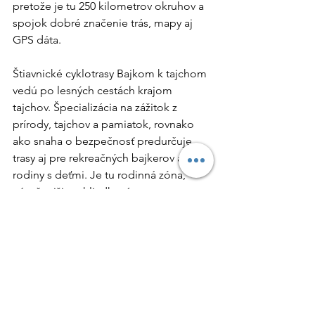
pretože je tu 250 kilometrov okruhov a 
spojok dobré značenie trás, mapy aj 
GPS dáta.
Štiavnické cyklotrasy Bajkom k tajchom 
vedú po lesných cestách krajom 
tajchov. Špecializácia na zážitok z 
prírody, tajchov a pamiatok, rovnako 
ako snaha o bezpečnosť predurčuje 
trasy aj pre rekreačných bajkerov a 
rodiny s deťmi. Je tu rodinná zóna, 
náročnejšie vyhliadkové trasy cez 
Štiavnicu a na Kalváriu, aj naozaj 
náročné trasy. Je tu 250 km okruhov a 
spojok, dobré značenie v teréne, mapy 
aj GPS dáta.