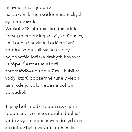
Štiavnica mala jeden z 
najdokonalejších vodoenergetických 
systémov sveta.
Vznikol v 18. storočí ako dôsledok 
"prvej energetickej krízy", keď baníci, 
ani kone už nevládali odčerpávať 
spodnú vodu zalievajúcu vtedy 
najbohatšie ložiská drahých kovov v 
Európe. Šesťdesiat nádrží 
zhromažďovalo spolu 7 mil. kubíkov 
vody, ktorú podzemné tunely viedli 
tam, kde ju bolo treba na pohon 
čerpadiel.
Tajchy boli medzi sebou navzájom 
prepojené, čo umožňovalo dopĺňať 
vodu z vyššie položených do tých, čo 
sú dolu. Zbytková voda poháňala 