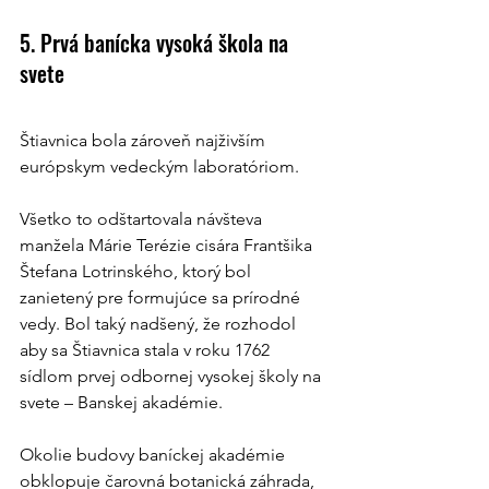
5. Prvá banícka vysoká škola na 
svete
Štiavnica bola zároveň najživším 
európskym vedeckým laboratóriom.
Všetko to odštartovala návšteva 
manžela Márie Terézie cisára Frantšika 
Štefana Lotrinského, ktorý bol 
zanietený pre formujúce sa prírodné 
vedy. Bol taký nadšený, že rozhodol 
aby sa Štiavnica stala v roku 1762 
sídlom prvej odbornej vysokej školy na 
svete – Banskej akadémie.
Okolie budovy baníckej akadémie 
obklopuje čarovná botanická záhrada, 