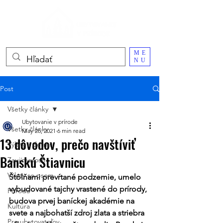
ME
NU
Post
Všetky články
Ubytovanie v prírode
Všetky články
May 26, 2021
6 min read
13 dôvodov, prečo navštíviť
Výlety s deťmi
Banskú Štiavnicu
Zaujímavosti
Výlety so psom
Štôlňami prevŕtané podzemie, umelo 
vybudované tajchy vrastené do prírody, 
Príroda
budova prvej baníckej akadémie na 
Kultúra
svete a najbohatší zdroj zlata a striebra 
Pre ubytovateľov