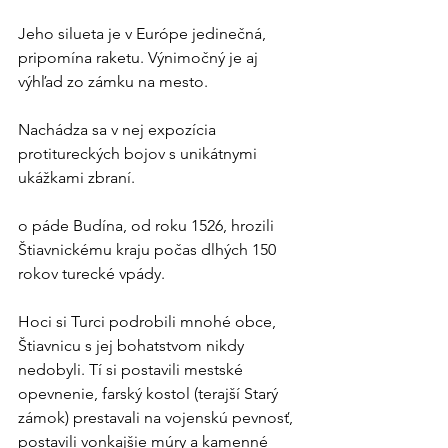
Jeho silueta je v Európe jedinečná, 
pripomína raketu. Výnimočný je aj 
výhľad zo zámku na mesto.
Nachádza sa v nej expozícia 
protitureckých bojov s unikátnymi 
ukážkami zbraní.
o páde Budína, od roku 1526, hrozili 
Štiavnickému kraju počas dlhých 150 
rokov turecké vpády.
Hoci si Turci podrobili mnohé obce, 
Štiavnicu s jej bohatstvom nikdy 
nedobyli. Tí si postavili mestské 
opevnenie, farský kostol (terajší Starý 
zámok) prestavali na vojenskú pevnosť, 
postavili vonkajšie múry a kamenné 