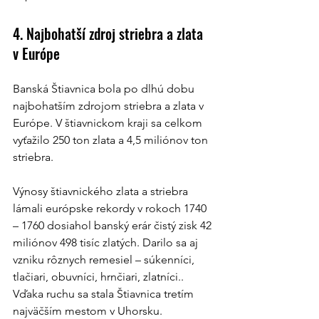
4. Najbohatší zdroj striebra a zlata 
v Európe
Banská Štiavnica bola po dlhú dobu 
najbohatším zdrojom striebra a zlata v 
Európe. V štiavnickom kraji sa celkom 
vyťažilo 250 ton zlata a 4,5 miliónov ton 
striebra. 
Výnosy štiavnického zlata a striebra 
lámali európske rekordy v rokoch 1740 
– 1760 dosiahol banský erár čistý zisk 42 
miliónov 498 tisíc zlatých. Darilo sa aj 
vzniku rôznych remesiel – súkenníci, 
tlačiari, obuvníci, hrnčiari, zlatníci.. 
Vďaka ruchu sa stala Štiavnica tretím 
najväčším mestom v Uhorsku.