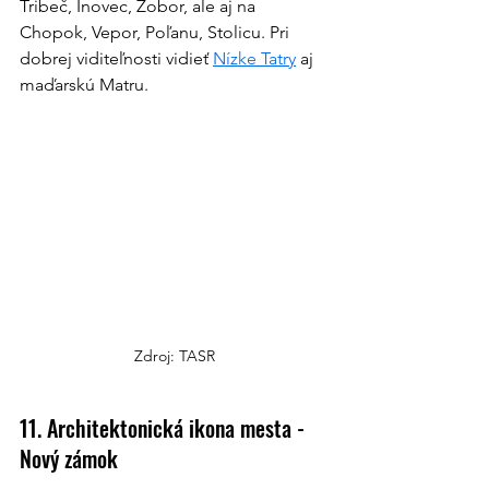
Tribeč, Inovec, Zobor, ale aj na 
Chopok, Vepor, Poľanu, Stolicu. Pri 
dobrej viditeľnosti vidieť 
Nízke Tatry
 aj 
maďarskú Matru.
Zdroj: TASR
11. Architektonická ikona mesta - 
Nový zámok