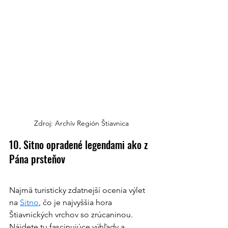
Zdroj: Archív Región Štiavnica
10. Sitno opradené legendami ako z 
Pána prsteňov
Najmä turisticky zdatnejší ocenia výlet 
na 
Sitno
, čo je najvyššia hora 
Štiavnických vrchov so zrúcaninou. 
Nájdete tu fascinujúce výhľady a 