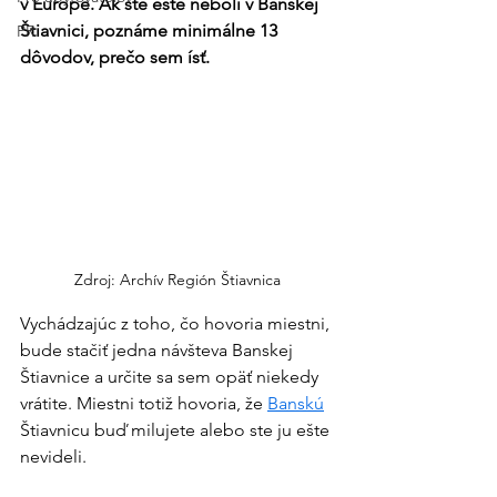
v Európe. Ak ste ešte neboli v Banskej 
Štiavnici, poznáme minimálne 13 
PR
dôvodov, prečo sem ísť.
Zdroj: Archív Región Štiavnica
Vychádzajúc z toho, čo hovoria miestni, 
bude stačiť jedna návšteva Banskej 
Štiavnice a určite sa sem opäť niekedy 
vrátite. Miestni totiž hovoria, že 
Banskú
Štiavnicu buď milujete alebo ste ju ešte 
nevideli. 