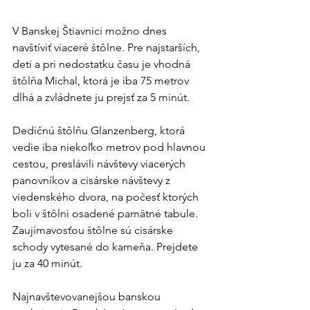
V Banskej Štiavnici možno dnes 
navštíviť viaceré štôlne. Pre najstarších, 
deti a pri nedostatku času je vhodná 
štôlňa Michal, ktorá je iba 75 metrov 
dlhá a zvládnete ju prejsť za 5 minút.
Dedičnú štôlňu Glanzenberg, ktorá 
vedie iba niekoľko metrov pod hlavnou 
cestou, preslávili návštevy viacerých 
panovníkov a cisárske návštevy z 
viedenského dvora, na počesť ktorých 
boli v štôlni osadené pamätné tabule. 
Zaujímavosťou štôlne sú cisárske 
schody vytesané do kameňa. Prejdete 
ju za 40 minút.
Najnavštevovanejšou banskou 