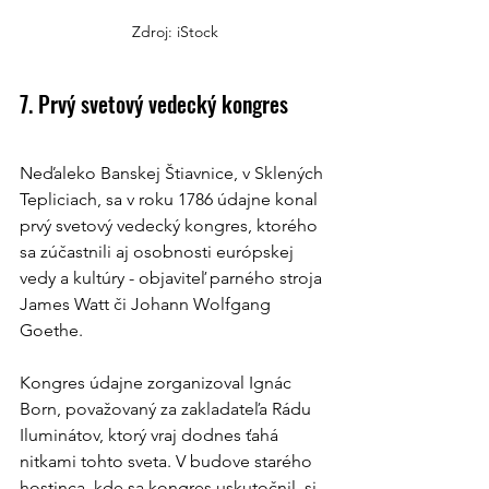
Zdroj: iStock
7. Prvý svetový vedecký kongres
Neďaleko Banskej Štiavnice, v Sklených 
Tepliciach, sa v roku 1786 údajne konal 
prvý svetový vedecký kongres, ktorého 
sa zúčastnili aj osobnosti európskej 
vedy a kultúry - objaviteľ parného stroja 
James Watt či Johann Wolfgang 
Goethe.
Kongres údajne zorganizoval Ignác 
Born, považovaný za zakladateľa Rádu 
Iluminátov, ktorý vraj dodnes ťahá 
nitkami tohto sveta. V budove starého 
hostinca, kde sa kongres uskutočnil, si 