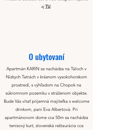
aj
TU
.
O ubytovaní
Apartmán KARIN sa nachádza na Táloch v
Nízkych Tatrách v krásnom vysokohorskom
prostredí, s výhľadom na Chopok na
súkromnom pozemku v stráženom objekte.
Bude Vás vítať príjemná majiteľka s welcome
drinkom, pani Eva Albertová. Pri
apartmánovom dome cca 50m sa nachádza
tenisový kurt, slovenská reštaurácia cca