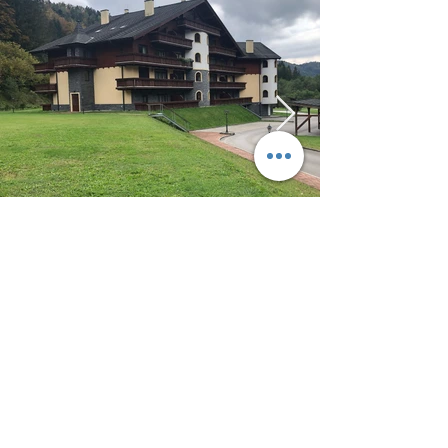
Kontakt
Eva Albertová
Bystrá-Tále č. 24, okres Brezno
apartmankarinchopokjuh@gmail.com
+421 905 246 387