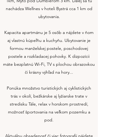
1km, Mýto pod Ďumbierom 3 km. Ďalej sa tu
nachádza Wellnes v hoteli Bystrá cca 1 km od
ubytovania.
Kapacita apartmánu je 5 osôb a nájdete v ňom
aj vlastnú kúpeľňu a kuchyňu. Ubytovanie je
formou manželskej postele, poschodovej
postele a rozkladacej pohovky. K dizpozícii
máte bezplatnú Wi-Fi, TV s plochou obrazovkou
či krásny výhľad na hory...
Ponúka množstvo turistických aj cyklistických
trás v okolí, bežkárske aj lyžiarske trate v
stredisku Tále, relax v horskom prostredí,
možnosť športovania na veľkom pozemku a
pod.
Aktuálnu obsadenosť či viac fotografii nájdete