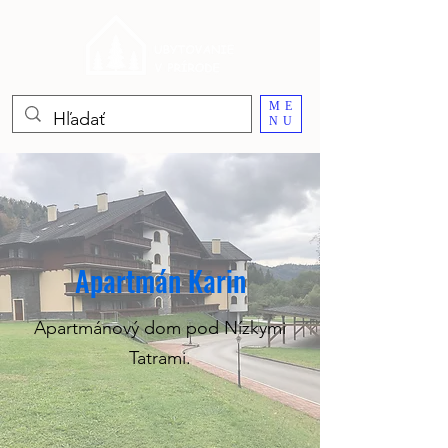
ME
NU
Apartmán Karin
Apartmánový dom pod Nízkymi
Tatrami.