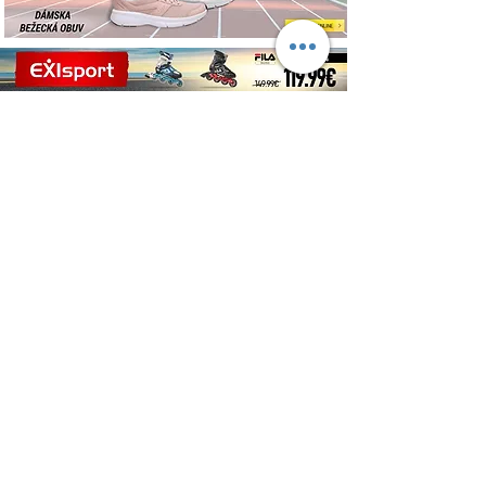
O NÁS
Ubytovanie v prírode je stránka, ktorá
sprostredkuje vlastné ubytovania na hornej
Nitre a rovnako ponúka aj propagáciu