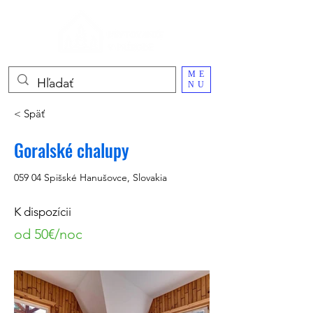
ME
NU
< Späť
Goralské chalupy
059 04 Spišské Hanušovce, Slovakia
K dispozícii
od 50€/noc