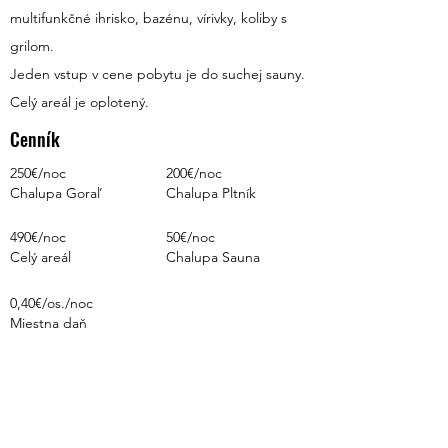
multifunkčné ihrisko, bazénu, vírivky, koliby s
grilom.
Jeden vstup v cene pobytu je do suchej sauny.
Celý areál je oplotený.
Cenník
250€/noc
200€/noc
Chalupa Goraľ
Chalupa Pltník
490€/noc
50€/noc
Celý areál
Chalupa Sauna
0,40€/os./noc
Miestna daň