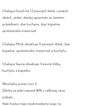
Chalupa Goraľ má 12 pevných lôžok v piatich
izbách, jeden detský apartmán so šiestimi
prístelkami, dve kuchyne, štyri kúpelne,
spoločenská miestnosť.
Chalupa Pltník obsahuje 9 pevných lôžok, dve
kúpelne, spoločenskú miestnosť a kuchyňu.
Chalupa Sauna obsahuje 3 pevné lôžka,
kuchyňu a kúpelňu.
Minimálny počet nocí 3.
Záloha sa platí vopred 40% z celkovej ceny
pobytu.
Naši hostia majú neobmedzený vsup na