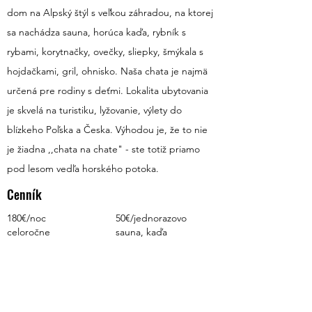
dom na Alpský štýl s veľkou záhradou, na ktorej
sa nachádza sauna, horúca kaďa, rybník s
rybami, korytnačky, ovečky, sliepky, šmýkala s
hojdačkami, gril, ohnisko. Naša chata je najmä
určená pre rodiny s deťmi. Lokalita ubytovania
je skvelá na turistiku, lyžovanie, výlety do
blízkeho Poľska a Česka. Výhodou je, že to nie
je žiadna ,,chata na chate" - ste totiž priamo
pod lesom vedľa horského potoka.
Cenník
180€/noc
50€/jednorazovo
celoročne
sauna, kaďa