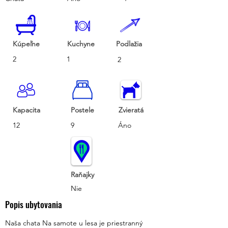
Kúpeľne
Kuchyne
Podlažia
2
1
2
Kapacita
Postele
Zvieratá
12
9
Áno
Raňajky
Nie
Popis ubytovania
Naša chata Na samote u lesa je priestranný