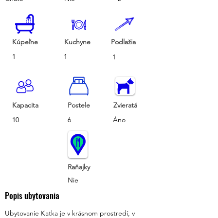
Kúpeľne
Kuchyne
Podlažia
1
1
1
Kapacita
Postele
Zvieratá
10
6
Áno
Raňajky
Nie
Popis ubytovania
Ubytovanie Katka je v krásnom prostredí, v