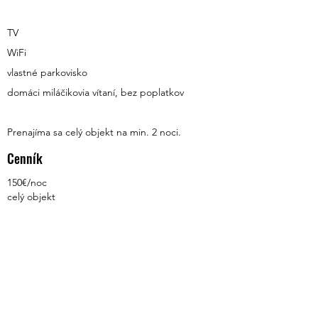
TV
WiFi
vlastné parkovisko
domáci miláčikovia vítaní, bez poplatkov
Prenajíma sa celý objekt na min. 2 noci.
Cenník
150€/noc
celý objekt