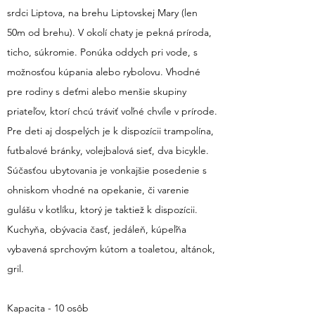
srdci Liptova, na brehu Liptovskej Mary (len
50m od brehu). V okolí chaty je pekná príroda,
ticho, súkromie. Ponúka oddych pri vode, s
možnosťou kúpania alebo rybolovu. Vhodné
pre rodiny s deťmi alebo menšie skupiny
priateľov, ktorí chcú tráviť voľné chvíle v prírode.
Pre deti aj dospelých je k dispozícii trampolína,
futbalové bránky, volejbalová sieť, dva bicykle.
Súčasťou ubytovania je vonkajšie posedenie s
ohniskom vhodné na opekanie, či varenie
gulášu v kotlíku, ktorý je taktiež k dispozícii.
Kuchyňa, obývacia časť, jedáleň, kúpeľňa
vybavená sprchovým kútom a toaletou, altánok,
gril.
Kapacita - 10 osôb