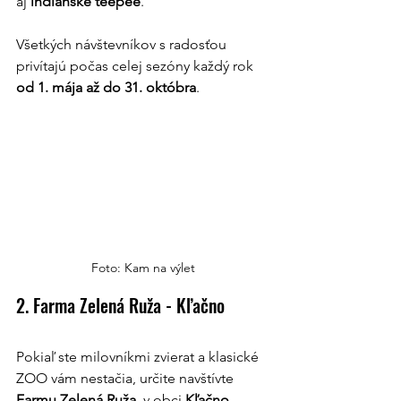
aj 
indiánske teepee
.
Všetkých návštevníkov s radosťou 
privítajú počas celej sezóny každý rok 
od 1. mája až do 31. októbra
.
Foto: Kam na výlet
2. Farma Zelená Ruža - Kľačno
Pokiaľ ste milovníkmi zvierat a klasické 
ZOO vám nestačia, určite navštívte 
Farmu Zelená Ruža 
 v obci 
Kľačno
. 