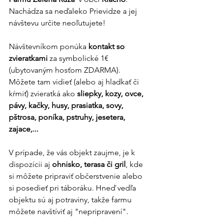
Nachádza sa neďaleko Prievidze a jej 
návštevu určite neoľutujete!
Návštevníkom ponúka 
kontakt so 
zvieratkami
 za symbolické 1€ 
(ubytovaným hosťom ZDARMA). 
Môžete tam vidieť (alebo aj hladkať či 
kŕmiť) zvieratká ako 
sliepky, kozy, ovce, 
pávy, kačky, husy, prasiatka, sovy, 
pštrosa, poníka, pstruhy, jesetera, 
zajace,...
V prípade, že vás objekt zaujme, je k 
dispozícii aj 
ohnisko, terasa či gril
, kde 
si môžete pripraviť občerstvenie alebo 
si posedieť pri táboráku. Hneď vedľa 
objektu sú aj potraviny, takže farmu 
môžete navštíviť aj "nepripravení".