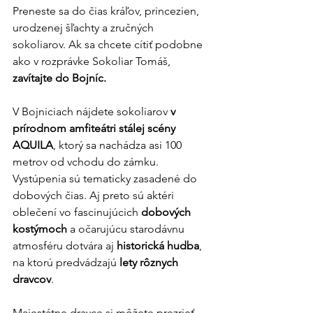
Preneste sa do čias kráľov, princezien, 
urodzenej šľachty a zručných 
sokoliarov. Ak sa chcete cítiť podobne 
ako v rozprávke Sokoliar Tomáš, 
zavítajte do Bojníc.
V Bojniciach nájdete sokoliarov 
v 
prírodnom amfiteátri stálej scény 
AQUILA
, ktorý sa nachádza asi 100 
metrov od vchodu do zámku. 
Vystúpenia sú tematicky zasadené do 
dobových čias. Aj preto sú aktéri 
oblečení vo fascinujúcich 
dobových 
kostýmoch
 a očarujúcu starodávnu 
atmosféru dotvára aj 
historická hudba
, 
na ktorú predvádzajú 
lety rôznych 
dravcov
.
Majestátne dravce si môžete prezrieť 