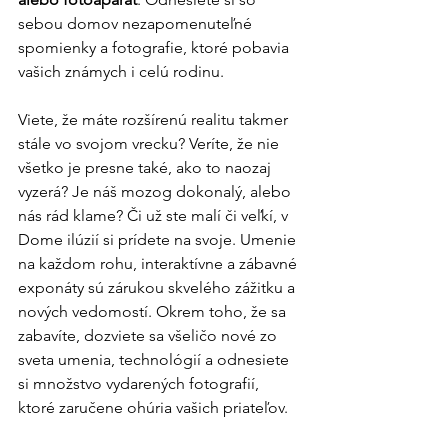
sebou domov nezapomenuteľné 
spomienky a fotografie, ktoré pobavia 
vašich známych i celú rodinu.
Viete, že máte rozšírenú realitu takmer 
stále vo svojom vrecku? Veríte, že nie 
všetko je presne také, ako to naozaj 
vyzerá? Je náš mozog dokonalý, alebo 
nás rád klame? Či už ste malí či veľkí, v 
Dome ilúzií si prídete na svoje. Umenie 
na každom rohu, interaktívne a zábavné 
exponáty sú zárukou skvelého zážitku a 
nových vedomostí. Okrem toho, že sa 
zabavíte, dozviete sa všeličo nové zo 
sveta umenia, technológií a odnesiete 
si množstvo vydarených fotografií, 
ktoré zaručene ohúria vašich priateľov.