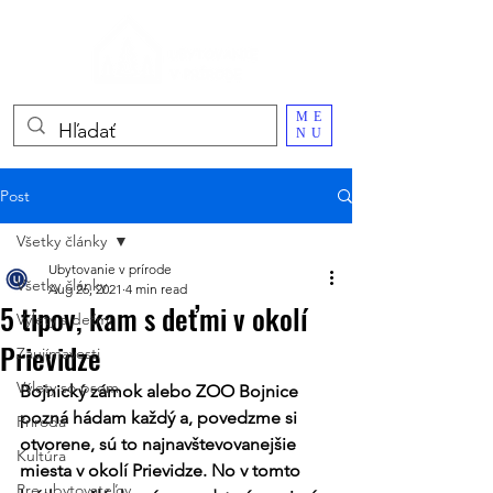
ME
NU
Post
Všetky články
Ubytovanie v prírode
Všetky články
Aug 26, 2021
4 min read
5 tipov, kam s deťmi v okolí
Výlety s deťmi
Prievidze
Zaujímavosti
Výlety so psom
Bojnický zámok alebo ZOO Bojnice 
pozná hádam každý a, povedzme si 
Príroda
otvorene, sú to najnavštevovanejšie 
Kultúra
miesta v okolí Prievidze. No v tomto 
Pre ubytovateľov