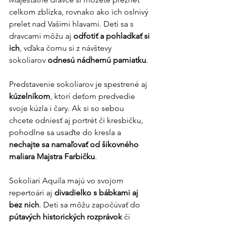
celkom zblízka, rovnako ako ich oslnivý 
prelet nad Vašimi hlavami. Deti sa s 
dravcami môžu aj 
odfotiť a pohladkať si 
ich
, vďaka čomu si z návštevy 
sokoliarov 
odnesú nádhernú pamiatku
.
Predstavenie sokoliarov je spestrené aj 
kúzelníkom
, ktorí deťom predvedie 
svoje kúzla i čary. Ak si so sebou 
chcete odniesť aj portrét či kresbičku, 
pohodlne sa usaďte do kresla a 
nechajte sa namaľovať od šikovného 
maliara Majstra Farbičku
.
Sokoliari Aquila majú vo svojom 
repertoári aj 
divadielko s bábkami aj 
bez nich
. Deti sa môžu započúvať do 
pútavých historických rozprávok
 či 