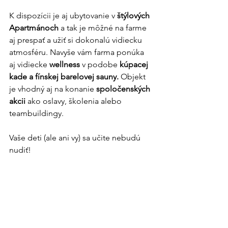
K dispozícii je aj ubytovanie v 
štýlových 
Apartmánoch 
a tak je môžné na farme 
aj prespať a užiť si dokonalú vidiecku 
atmosféru. Navyše vám farma ponúka 
aj vidiecke 
wellness 
v podobe 
kúpacej 
kade a fínskej barelovej sauny.
 Objekt 
je vhodný aj na konanie 
spoločenských 
akcii
 ako oslavy, školenia alebo 
teambuildingy.
Vaše deti (ale ani vy) sa učite nebudú 
nudiť!