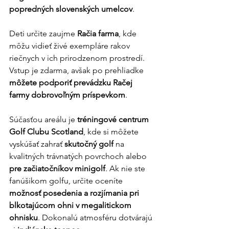
popredných slovenských umelcov
.
Deti určite zaujme 
Račia farma
, kde 
môžu vidieť živé exempláre rakov 
riečnych v ich prirodzenom prostredí. 
Vstup je zdarma, avšak po prehliadke 
môžete podporiť prevádzku Račej 
farmy dobrovoľným príspevkom
.
Súčasťou areálu je 
tréningové centrum 
Golf Clubu Scotland
, kde si môžete 
vyskúšať zahrať 
skutočný golf
 na 
kvalitných trávnatých povrchoch alebo 
pre začiatočníkov minigolf
. Ak nie ste 
fanúšikom golfu, určite oceníte 
možnosť posedenia a rozjímania pri 
blkotajúcom ohni v megalitickom 
ohnisku
. Dokonalú atmosféru dotvárajú 