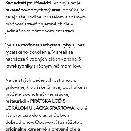
Sebedraží pri Prievidzi.
 Vodný svet je 
rekreačno-oddychový areál
 ponúkajúci 
celej vašej rodine, priateľom a známym 
možnosť stráviť príjemné chvíle v 
jedinečnom prírodnom prostredí.
Využite 
možnosť zachytať si ryby
 aj bez 
rybárskeho povolenia. V areáli sa 
nachádza 9 vodných plôch - z toho 
3 
lovné rybníky
 s rôznym režimom lovu.
Na čerstvých pečených pstruhoch, 
grilovanej klobáske či račej pochúťke si 
môžete pochutnať v tematickej 
reštaurácii
 - 
PIRÁTSKA LOĎ S 
LOKÁLOM U JACKA SPARROWA
, ktorá 
vás prenesie do čias pirátskych 
dobrodruhov. Obdivovať tu môžete aj 
originálne kamenné a drevené diela 