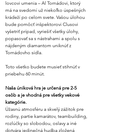
lovcovi umenia – Al Tornádovi, ktorý 
má na svedomí už niekoľko úspešných 
krádeží po celom svete. Vašou úlohou 
bude pomôcť inšpektorovi Clusovi 
vyšetriť prípad, vyriešiť všetky úlohy, 
popasovať sa s nástrahami a spolu s 
nájdeným diamantom uniknúť z 
Tornádovho sídla.
Toto všetko budete musieť stihnúť v 
priebehu 60 minút.
Naša úniková hra je určená pre 2-5 
osôb a je vhodná pre všetky vekové 
kategórie.
Úžasnú atmosféru a skvelý zážitok pre 
rodiny, partie kamarátov, teambuilding, 
rozlúčky so slobodou, oslavy a iné 
dotvára jedinečná hudba zložená 