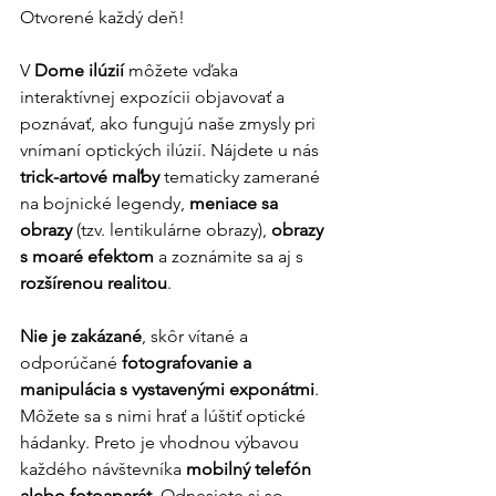
Otvorené každý deň!
V 
Dome ilúzií
 môžete vďaka 
interaktívnej expozícii objavovať a 
poznávať, ako fungujú naše zmysly pri 
vnímaní optických ilúzií. Nájdete u nás 
trick-artové maľby 
tematicky zamerané 
na bojnické legendy, 
meniace sa 
obrazy
 (tzv. lentikulárne obrazy), 
obrazy 
s moaré efektom
 a zoznámite sa aj s 
rozšírenou realitou
.
Nie je zakázané
, skôr vítané a 
odporúčané 
fotografovanie a 
manipulácia s vystavenými exponátmi
. 
Môžete sa s nimi hrať a lúštiť optické 
hádanky. Preto je vhodnou výbavou 
každého návštevníka 
mobilný telefón 
alebo fotoaparát
. Odnesiete si so 