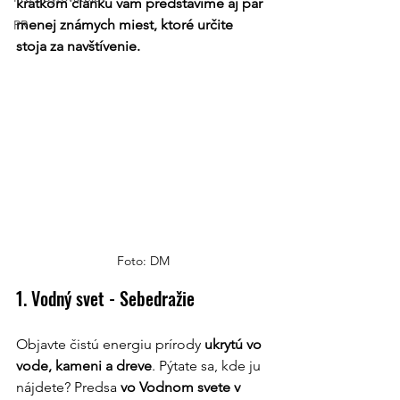
krátkom článku vám predstavíme aj pár 
menej známych miest, ktoré určite 
PR
stoja za navštívenie.
Foto: DM
1. Vodný svet - Sebedražie
Objavte čistú energiu prírody 
ukrytú vo 
vode, kameni a dreve
. Pýtate sa, kde ju 
nájdete? Predsa 
vo Vodnom svete v 