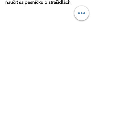
naučiť sa pesničku o strašidlách
.
Foto: Kam na výlet
Okrem uvedených atrakcii vám okolie 
Prievidze ponúka aj mnohé iné, ako 
napríklad: Hornonitrianske múzeum, 
GumiLand, Arakovo, Múzeum praveku, 
Technické Moto Múzeum, 
Hornonitriansky banský skanzen, 
kúpalisko Čajka, Čajka v oblakoch,...
Zdroj: Ubytovanie v prírode, Kam na 