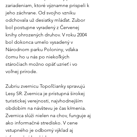
zariadeniam, ktoré významne prispeli k 
jeho záchrane. Od svojho vzniku 
odchovala už desiatky mláďat. Zubor 
bol postupne vyradený z Červenej 
knihy ohrozených druhov. V roku 2004 
bol dokonca umelo vysadený v 
Národnom parku Poloniny, vďaka 
čomu ho u nás po niekoľkých 
stáročiach možno opäť uzrieť i vo 
voľnej prírode.
Zubriu zvernicu Topoľčianky spravujú 
Lesy SR. Zvernica je prístupná širokej 
turistickej verejnosti, najvhodnejším 
obdobím na návštevu je čas kŕmenia. 
Zvernica slúži nielen na chov, funguje aj 
ako informačné stredisko. V cene 
vstupného je odborný výklad aj 