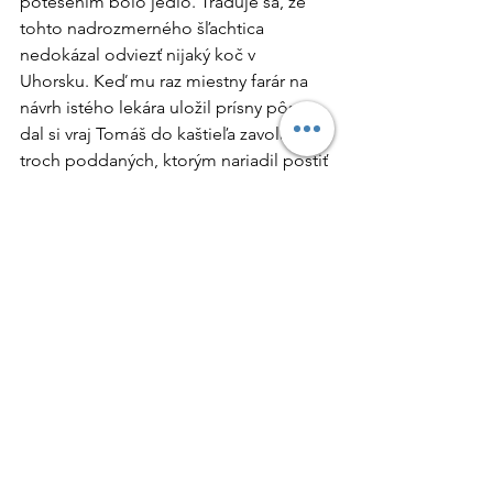
potešením bolo jedlo. Traduje sa, že 
tohto nadrozmerného šľachtica 
nedokázal odviezť nijaký koč v 
Uhorsku. Keď mu raz miestny farár na 
návrh istého lekára uložil prísny pôst, 
dal si vraj Tomáš do kaštieľa zavolať 
troch poddaných, ktorým nariadil postiť 
sa v jeho mene.
Topoľčiansky zámok je dnes 
sprístupnený širokej turistickej 
verejnosti. Jeho časť funguje ako 
múzeum. Návštevník tu vzhliadne 
prekrásne históriou dýchajúce priestory 
vybavené vzácnym historickým 
nábytkom a bytovými doplnkami. 
Možno tu obdivovať starožitné hodiny, 
orientálne vyšívané závesy, slohové 
zrkadlá, vzácnu zbierku keramiky – 