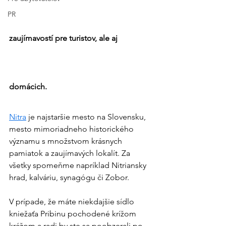
PR
zaujímavostí pre turistov, ale aj 
domácich.
Nitra
 je najstaršie mesto na Slovensku, 
mesto mimoriadneho historického 
významu s množstvom krásnych 
pamiatok a zaujímavých lokalít. Za 
všetky spomeňme napríklad Nitriansky 
hrad, kalváriu, synagógu či Zobor.
V prípade, že máte niekdajšie sídlo 
kniežaťa Pribinu pochodené krížom 
krážom a radi by ste sa poobzerali po 