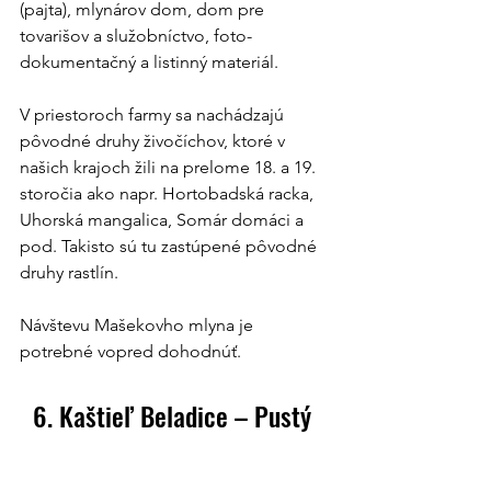
(pajta), mlynárov dom, dom pre 
tovarišov a služobníctvo, foto-
dokumentačný a listinný materiál.
V priestoroch farmy sa nachádzajú 
pôvodné druhy živočíchov, ktoré v 
našich krajoch žili na prelome 18. a 19. 
storočia ako napr. Hortobadská racka, 
Uhorská mangalica, Somár domáci a 
pod. Takisto sú tu zastúpené pôvodné 
druhy rastlín.
Návštevu Mašekovho mlyna je 
potrebné vopred dohodnúť.
6. Kaštieľ Beladice – Pustý 