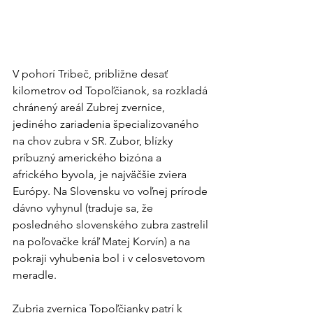
V pohorí Tribeč, približne desať 
kilometrov od Topoľčianok, sa rozkladá 
chránený areál Zubrej zvernice, 
jediného zariadenia špecializovaného 
na chov zubra v SR. Zubor, blízky 
príbuzný amerického bizóna a 
afrického byvola, je najväčšie zviera 
Európy. Na Slovensku vo voľnej prírode 
dávno vyhynul (traduje sa, že 
posledného slovenského zubra zastrelil 
na poľovačke kráľ Matej Korvín) a na 
pokraji vyhubenia bol i v celosvetovom 
meradle.
Zubria zvernica Topoľčianky patrí k 