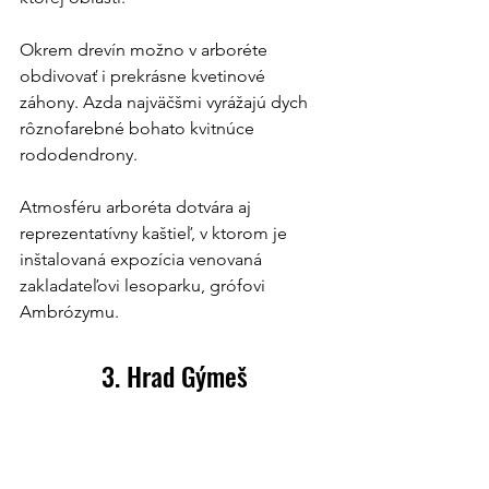
Okrem drevín možno v arboréte 
obdivovať i prekrásne kvetinové 
záhony. Azda najväčšmi vyrážajú dych 
rôznofarebné bohato kvitnúce 
rododendrony.
Atmosféru arboréta dotvára aj 
reprezentatívny kaštieľ, v ktorom je 
inštalovaná expozícia venovaná 
zakladateľovi lesoparku, grófovi 
Ambrózymu.
3. Hrad Gýmeš