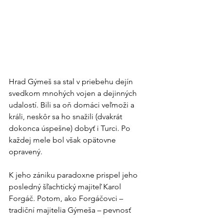
Hrad Gýmeš sa stal v priebehu dejín 
svedkom mnohých vojen a dejinných 
udalostí. Bili sa oň domáci veľmoži a 
králi, neskôr sa ho snažili (dvakrát 
dokonca úspešne) dobyť i Turci. Po 
každej mele bol však opätovne 
opravený.
K jeho zániku paradoxne prispel jeho 
posledný šľachtický majiteľ Karol 
Forgáč. Potom, ako Forgáčovci – 
tradiční majitelia Gýmeša – pevnosť 