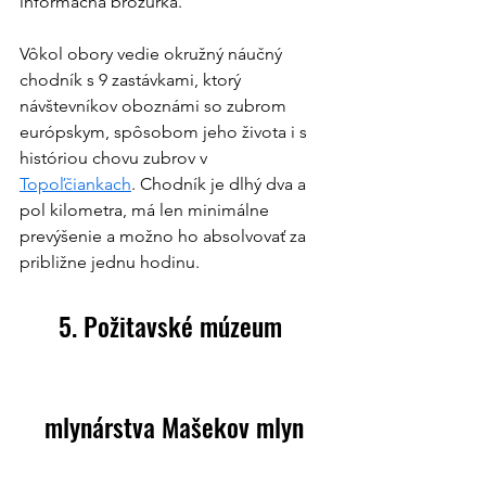
informačná brožúrka.
Vôkol obory vedie okružný náučný 
chodník s 9 zastávkami, ktorý 
návštevníkov oboznámi so zubrom 
európskym, spôsobom jeho života i s 
históriou chovu zubrov v 
Topoľčiankach
. Chodník je dlhý dva a 
pol kilometra, má len minimálne 
prevýšenie a možno ho absolvovať za 
približne jednu hodinu.
5. Požitavské múzeum 
mlynárstva Mašekov mlyn