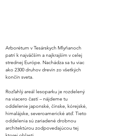
Arborétum v Tesárskych Mlyňanoch 
patrí k najväčším a najkrajším v celej 
strednej Európe. Nachádza sa tu viac 
ako 2300 druhov drevín zo všetkých 
končín sveta.
Rozľahlý areál lesoparku je rozdelený 
na viacero častí – nájdeme tu 
oddelenie japonské, čínske, kórejské, 
himalájske, severoamerické atď. Tieto 
oddelenia sú zariadené drobnou 
architektúrou zodpovedajúcou tej 
ktorej oblasti.