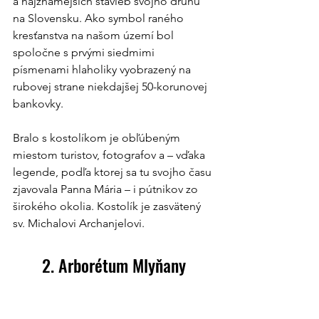
a najznámejších stavieb svojho druhu 
na Slovensku. Ako symbol raného 
kresťanstva na našom území bol 
spoločne s prvými siedmimi 
písmenami hlaholiky vyobrazený na 
rubovej strane niekdajšej 50-korunovej 
bankovky.
Bralo s kostolíkom je obľúbeným 
miestom turistov, fotografov a – vďaka 
legende, podľa ktorej sa tu svojho času 
zjavovala Panna Mária – i pútnikov zo 
širokého okolia. Kostolík je zasvätený 
sv. Michalovi Archanjelovi.
2. Arborétum Mlyňany