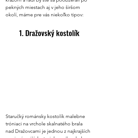
pekných miestach aj v jeho širšom 
okolí, máme pre vás niekoľko tipov:
1. Dražovský kostolík
Staručký románsky kostolík malebne 
tróniaci na vrchole skalnatého brala 
nad Dražovcami je jednou z najkrajších 