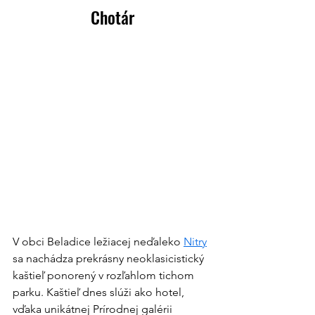
Chotár
V obci Beladice ležiacej neďaleko 
Nitry
sa nachádza prekrásny neoklasicistický 
kaštieľ ponorený v rozľahlom tichom 
parku. Kaštieľ dnes slúži ako hotel, 
vďaka unikátnej Prírodnej galérii 