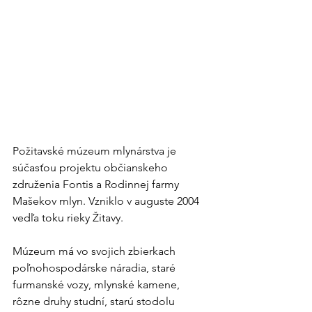
Požitavské múzeum mlynárstva je 
súčasťou projektu občianskeho 
združenia Fontis a Rodinnej farmy 
Mašekov mlyn. Vzniklo v auguste 2004 
vedľa toku rieky Žitavy.
Múzeum má vo svojich zbierkach 
poľnohospodárske náradia, staré 
furmanské vozy, mlynské kamene, 
rôzne druhy studní, starú stodolu 