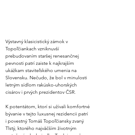
Výstavný klasicistický zámok v 
Topoľčiankach vzniknuvší 
prebudovaním staršej renesančnej 
pevnosti patrí zaiste k najkrajším 
ukážkam staviteľského umenia na 
Slovensku. Nečudo, že bol v minulosti 
letným sídlom rakúsko-uhorských 
cisárov i prvých prezidentov ČSR.
K potentátom, ktorí si užívali komfortné 
bývanie v tejto luxusnej rezidencii patrí 
i povestný Tomáš Topoľčiansky zvaný 
Tlstý, ktorého najväčším životným 