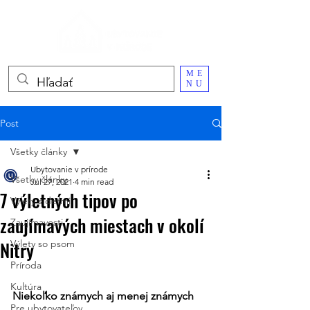
ME
NU
Post
Všetky články
Ubytovanie v prírode
Všetky články
Jul 27, 2021
4 min read
7 výletných tipov po
Výlety s deťmi
zaujímavých miestach v okolí
Zaujímavosti
Nitry
Výlety so psom
Príroda
Kultúra
Niekoľko známych aj menej známych 
Pre ubytovateľov