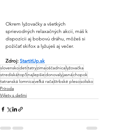
Okrem lyžovačky a všetkých 
sprievodných relaxačných akcií, máš k 
dispozícii aj bobovú dráhu, môžeš si 
požičať skifox a lyžuješ aj večer.
Zdroj: 
StartitUp.sk
slovensko
deti
tatry
zima
oščadnica
lyžovačka
strediská
top5
najlepšie
donovaly
jasná
chopok
tatranská lomnica
veľká rača
štrbské pleso
solisko
Príroda
Výlety s deťmi