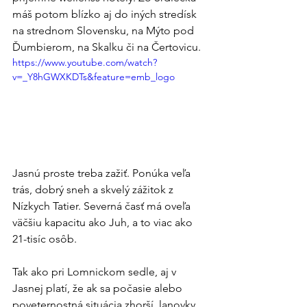
máš potom blízko aj do iných stredísk 
na strednom Slovensku, na Mýto pod 
Ďumbierom, na Skalku či na Čertovicu.
https://www.youtube.com/watch?
v=_Y8hGWXKDTs&feature=emb_logo
Jasnú proste treba zažiť. Ponúka veľa 
trás, dobrý sneh a skvelý zážitok z 
Nízkych Tatier. Severná časť má oveľa 
väčšiu kapacitu ako Juh, a to viac ako 
21-tisíc osôb.
Tak ako pri Lomnickom sedle, aj v 
Jasnej platí, že ak sa počasie alebo 
poveternostná situácia zhorší, lanovky 