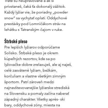
Trate sú neupravované a ak si 
privstaneš, čaká ťa dokonalý zážitok. 
Každý lyžiar vie, že poriadny „powder 
snow“ sa vychytať oplatí. Oddychové 
prestávky pod Lomničákom stráv na 
lehátku s Tatranským čajom v ruke. 
Štrbské pleso
Pre lepších lyžiarov odporúčame 
Solisko. Štrbské pleso je okrem 
kúpeľných rezortov, kde sa po 
lyžovačke dobre zrelaxuješ, ale aj naješ, 
celé zasvätené lyžiam, bežkám, 
korčuliam a vlastne všetkým zimným 
športom. Patrí zároveň medzi 
najnavštevovanejšie lyžiarske strediská 
na Slovensku a pomaly začína naberať 
západný charakter. Všetky aprés- ski 
bary, oddychové zóny, miesta na 