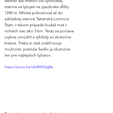
takmer 300 metrov od východzej 
stanice sa lyžuješ na zjazdovke dĺžky 
1240 m. Môžeš pokračovať až do 
základnej stanice Tatranská Lomnica 
Štart, v takom prípade budeš mať v 
nohách viac ako 3 km. Teraz sa počasie 
zvykne umúdriť a výhľady sú skutočne 
krásne. Treba si však zvážiť svoje 
možnosti, pretože Sedlo je skutočne 
len pre najlepších lyžiarov.
https://youtu.be/wk4ft9Q5g8w