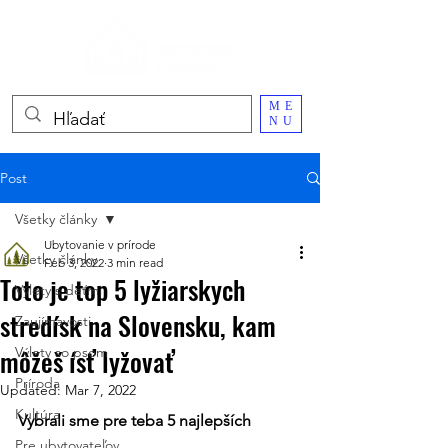
ME
NU
Post
Všetky články
Ubytovanie v prírode
Všetky články
Feb 3, 2022
3 min read
Toto je top 5 lyžiarskych
Výlety s deťmi
stredísk na Slovensku, kam
Zaujímavosti
môžeš ísť lyžovať
Výlety so psom
Príroda
Updated:
Mar 7, 2022
Kultúra
Vybrali sme pre teba 5 najlepších 
Pre ubytovateľov