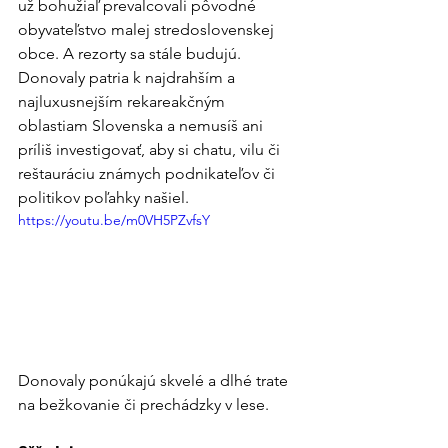
už bohužiaľ prevalcovali pôvodné 
obyvateľstvo malej stredoslovenskej 
obce. A rezorty sa stále budujú. 
Donovaly patria k najdrahším a 
najluxusnejším rekareakčným 
oblastiam Slovenska a nemusíš ani 
príliš investigovať, aby si chatu, vilu či 
reštauráciu známych podnikateľov či 
politikov poľahky našiel.
https://youtu.be/m0VH5PZvfsY
Donovaly ponúkajú skvelé a dlhé trate 
na bežkovanie či prechádzky v lese.