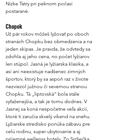
Nízke Tatry pri peknom počasí 
postarané.
Chopok
Už pár rokov môžeš lyžovať po oboch 
stranách Chopku bez obmedzenia a na 
jeden skipas. Je pravda, že odvtedy sa 
zdvihla aj jeho cena, no počet lyžiarov 
len stúpol. Jasná je lyžiarska klasika, a 
asi ani neexistuje nadšenec zimných 
športov, ktorý by sa aspoň raz v živote 
nezviezol južnou či severnou stranou 
Chopku. Tá „liptovská“ bola stále 
vyťaženejšia, a tak je tomu dodnes. V 
Jasnej sa koná nespočetne veľa akcií, 
ktoré ti zaručia skvelý víkend na snehu. 
Lyžiarske stredisko ponúka zábavu pre 
celú rodinu, super ubytovanie a aj 
príjemné wellenss hotely. Zo Srdiečka 