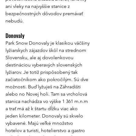
ani vleky na najvyššie stanice z 
bezpečnostných dôvodov premávať 
nebudú.
Donovaly
Park Snow Donovaly je klasikou väčšiny 
lyžiarskych zájazdov škôl na strednom 
Slovensku, ale aj dovolenkovou 
destináciou vyberavých slovenských 
lyžiarov. Je totiž prispôsobený tak 
začiatočníkom ako pokročilým. Sú dve 
možnosti. Buď lyžuješ na Záhradišti 
alebo no Novej holi. Tam sa vrcholová 
stanica nachádza vo výške 1 361 m.n.m 
a trať má až k štartu dĺžku viac ako 
jeden kilometer. Donovaly sú skvelo 
vybavené. Majú veľké množstvo 
hotelov a turisti, hotelierstvo a gastro 