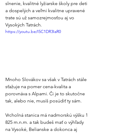
slnenie, kvalitné lyžiarske školy pre deti 
a dospelých a veľmi kvalitne upravené 
trate sú už samozrejmosťou aj vo 
Vysokých Tatrách.
https://youtu.be/I5C1DR3IaR0
Mnoho Slovákov sa však v Tatrách stále 
sťažuje na pomer cena-kvalita a 
porovnáva s Alpami. Či je to skutočne 
tak, alebo nie, musíš posúdiť ty sám.
Vrcholná stanica má nadmorskú výšku 1 
825 m.n.m. a tak budeš mať o výhľady 
na Vysoké, Belianske a dokonca aj 