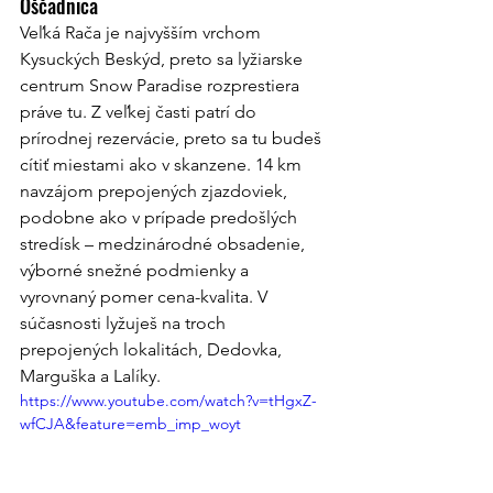
Oščadnica
Veľká Rača je najvyšším vrchom 
Kysuckých Beskýd, preto sa lyžiarske 
centrum Snow Paradise rozprestiera 
práve tu. Z veľkej časti patrí do 
prírodnej rezervácie, preto sa tu budeš 
cítiť miestami ako v skanzene. 14 km 
navzájom prepojených zjazdoviek, 
podobne ako v prípade predošlých 
stredísk – medzinárodné obsadenie, 
výborné snežné podmienky a 
vyrovnaný pomer cena-kvalita. V 
súčasnosti lyžuješ na troch 
prepojených lokalitách, Dedovka, 
Marguška a Lalíky.
https://www.youtube.com/watch?v=tHgxZ-
wfCJA&feature=emb_imp_woyt