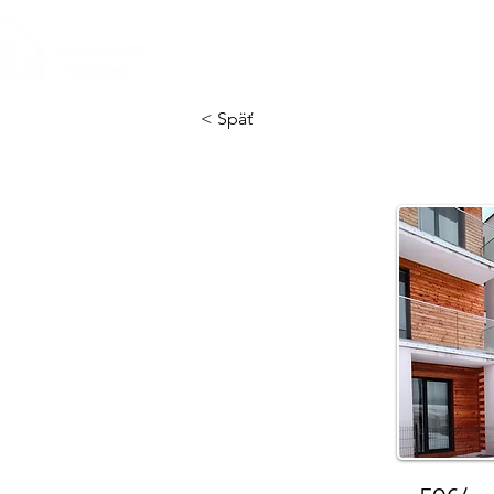
Úvod
Naše ubytovania
< Späť