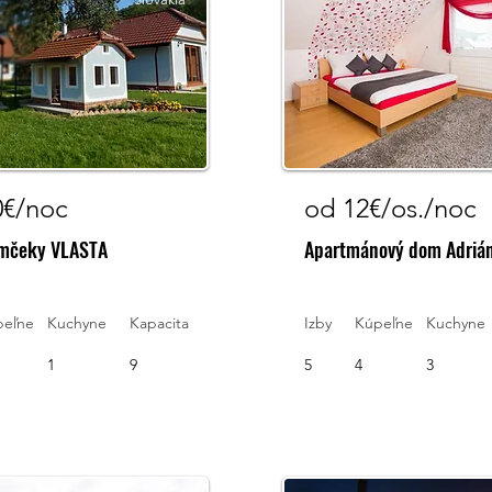
0€/noc
od 12€/os./noc
mčeky VLASTA
Apartmánový dom Adriá
peľne
Kuchyne
Kapacita
Izby
Kúpeľne
Kuchyne
1
9
5
4
3