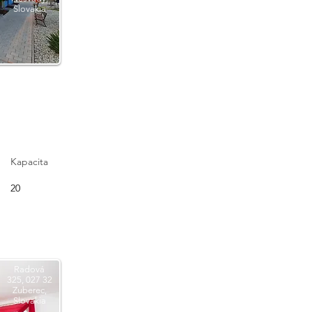
Slovakia
Kapacita
20
Radová
325, 027 32
Zuberec,
Slovakia