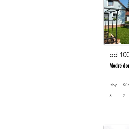
od 10
Modré do
Izby
Kú
5
2