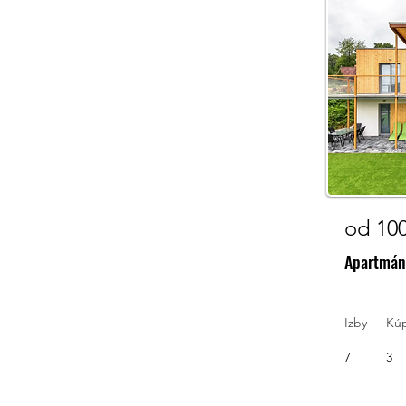
od 10
Apartmá
Izby
Kú
7
3