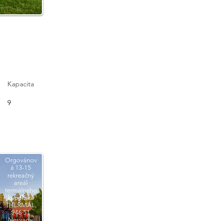
Kapacita
9
Orgovánov
á 13-15
rekreačný
areál
termálneho
kúpaliska
THERMÁL,
946 51
Nesvady,