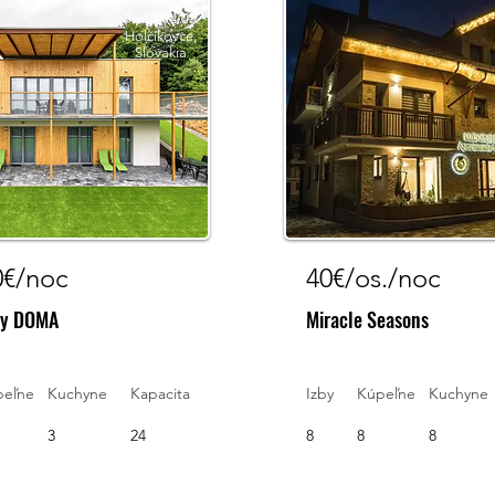
Holčíkovce
763, 094 05
Holčíkovce,
Slovakia
0€/noc
40€/os./noc
ny DOMA
Miracle Seasons
peľne
Kuchyne
Kapacita
Izby
Kúpeľne
Kuchyne
3
24
8
8
8