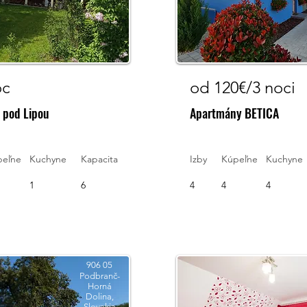
oc
od 120€/3 noci
 pod Lipou
Apartmány BETICA
peľne
Kuchyne
Kapacita
Izby
Kúpeľne
Kuchyne
1
6
4
4
4
906 05
Podbranč-
Horná
Dolina,
Slovakia