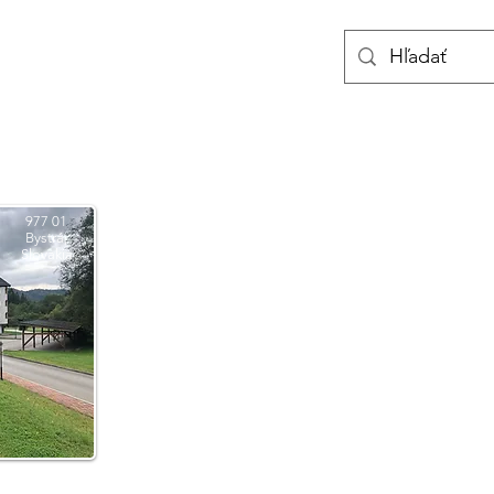
Hodnotenia
Kontakty
Apartmány
977 01
Bystrá,
Slovakia