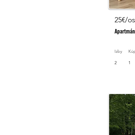
25€/os
Apartmán 
Izby
Kú
2
1