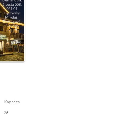
Demänovsk
á cesta 558,
031 01
Liptovský
Mikuláš-
Demänová,
Slovakia
Kapacita
26