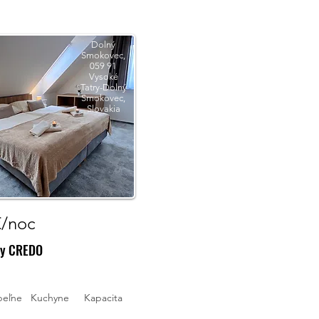
Dolný
Smokovec,
059 91
Vysoké
Tatry-Dolný
Smokovec,
Slovakia
€/noc
ny CREDO
peľne
Kuchyne
Kapacita