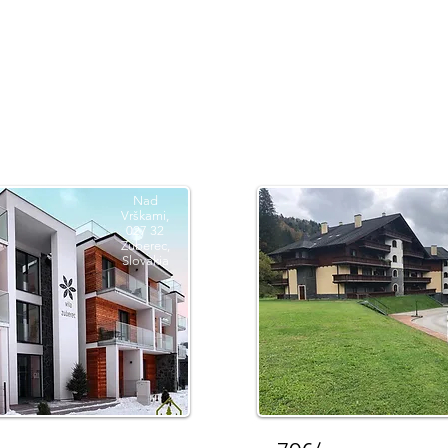
Všetky ubytovania
Mapa podľa krajov
Blog
Nad
Vrškami,
027 32
Zuberec,
Slovakia