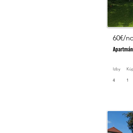
60€/n
Apartmán
Izby
Kú
4
1