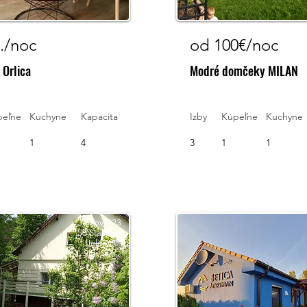
./noc
od 100€/noc
Orlica
Modré domčeky MILAN
peľne
Kuchyne
Kapacita
Izby
Kúpeľne
Kuchyne
1
4
3
1
1
Jelitov, 023
53 Staškov-
Jelitov,
Slovakia