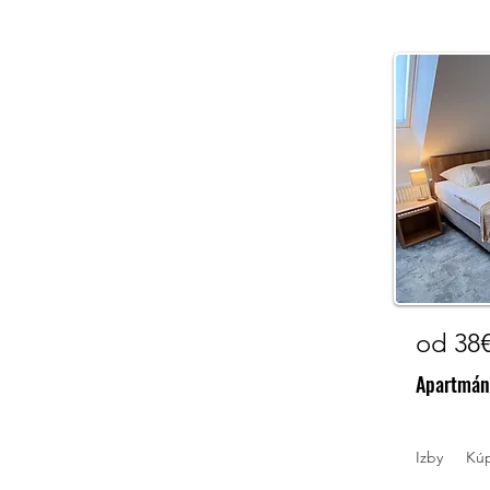
od 38
Apartmá
Izby
Kú