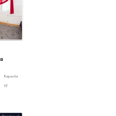
na
Kapacita
17