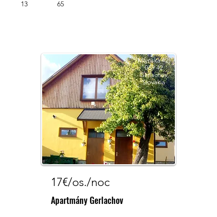
13
65
Mlynská 42,
059 42
Gerlachov,
Slovakia
17€/os./noc
Apartmány Gerlachov