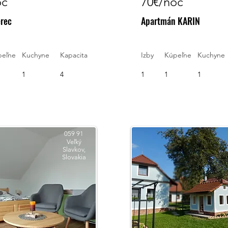
oc
70€/noc
erec
Apartmán KARIN
peľne
Kuchyne
Kapacita
Izby
Kúpeľne
Kuchyne
1
4
1
1
1
059 91
Veľký
Slavkov,
Slovakia