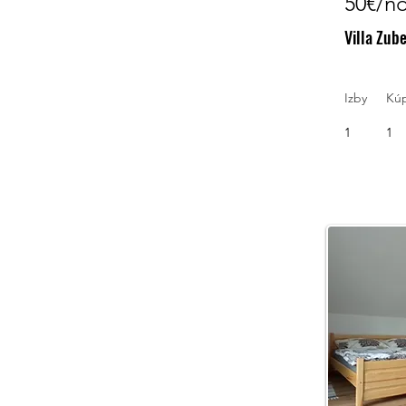
50€/n
Villa Zub
Izby
Kú
1
1