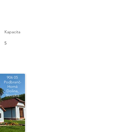
Kapacita
5
906 05
Podbranč-
Horná
Dolina,
Slovakia